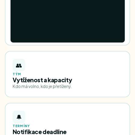
👥
TÝM
Vytíženost a kapacity
Kdo má volno, kdo je přetížený.
🔔
TERMÍNY
Notifikace deadline