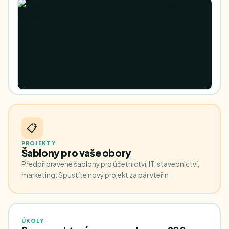
📋
PROJEKTY
Šablony pro vaše obory
Předpřipravené šablony pro účetnictví, IT, stavebnictví,
marketing. Spustíte nový projekt za pár vteřin.
ÚKOLY