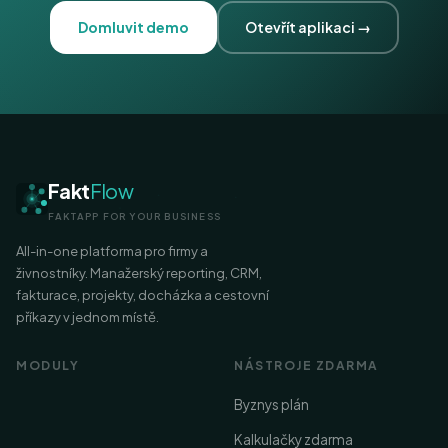
Domluvit demo
Otevřít aplikaci →
Fakt
Flow
FAKTAPP FOR YOUR BUSINESS
All-in-one platforma pro firmy a
živnostníky. Manažerský reporting, CRM,
fakturace, projekty, docházka a cestovní
příkazy v jednom místě.
MODULY
NÁSTROJE ZDARMA
Byznys plán
Kalkulačky zdarma