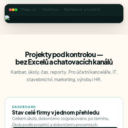
ffapp.cz · TaskFlow · Dashboard projektů
Projekty pod kontrolou —
bez Excelů a chatovacích kanálů
Kanban, úkoly, čas, reporty. Pro účetní kanceláře, IT,
stavebnictví, marketing, výrobu i HR.
DASHBOARD
Stav celé firmy v jednom přehledu
Celkem úkolů, dokončeno, rozpracováno, po termínu.
Úkoly podle projektů a dokončení v procentech.