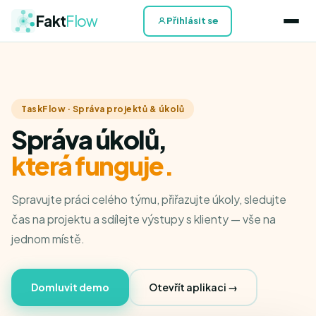
Fakt
Flow
Přihlásit se
TaskFlow · Správa projektů & úkolů
Správa úkolů,
která funguje.
Spravujte práci celého týmu, přiřazujte úkoly, sledujte
čas na projektu a sdílejte výstupy s klienty — vše na
jednom místě.
Domluvit demo
Otevřít aplikaci →