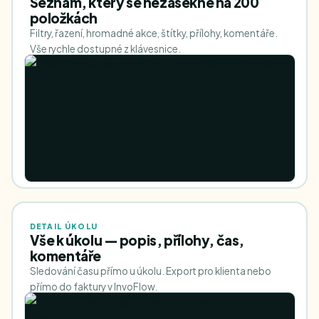
Seznam, který se nezasekne na 200
položkách
Filtry, řazení, hromadné akce, štítky, přílohy, komentáře.
Vše rychle dostupné z klávesnice.
DETAIL ÚKOLU
Vše k úkolu — popis, přílohy, čas,
komentáře
Sledování času přímo u úkolu. Export pro klienta nebo
přímo do faktury v InvoFlow.