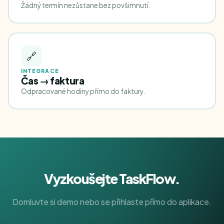
Žádný termín nezůstane bez povšimnutí.
🔗
INTEGRACE
Čas → faktura
Odpracované hodiny přímo do faktury.
Vyzkoušejte TaskFlow.
Domluvte si demo nebo se přihlaste přímo do aplikace.