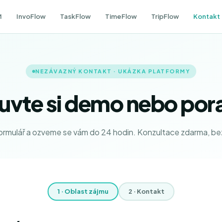
M
InvoFlow
TaskFlow
TimeFlow
TripFlow
Kontakt
NEZÁVAZNÝ KONTAKT · UKÁZKA PLATFORMY
uvte si demo nebo por
ormulář a ozveme se vám do 24 hodin. Konzultace zdarma, be
1 · Oblast zájmu
2 · Kontakt