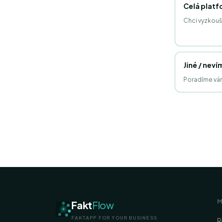
Celá plat
Chci vyzkouš
Jiné / neví
Poradíme vám
Fakt
Flow
FAKTAPP FOR YOUR BUSINESS
R