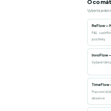
O co mát
Vyberte jeden
ReFlow — 
P&L · cashflow
postřehy
InvoFlow 
Vydané faktur
TimeFlow 
Pracovní dob
absence