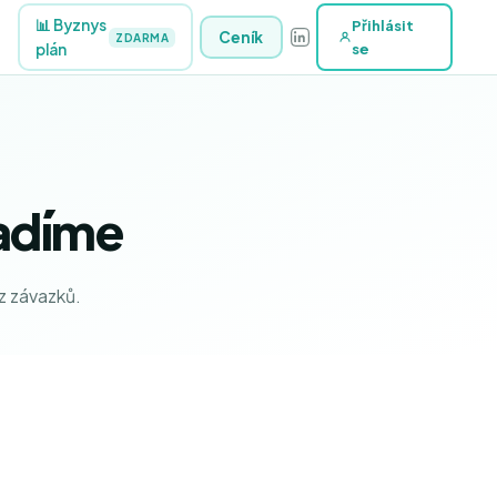
📊 Byznys
Přihlásit
Ceník
ZDARMA
plán
se
adíme
z závazků.