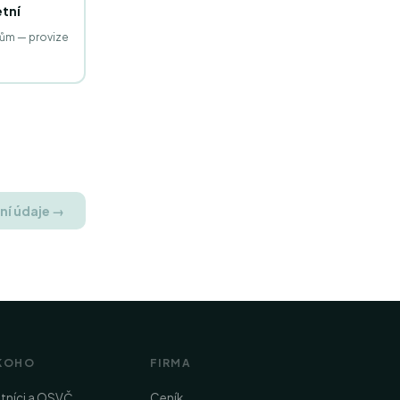
tní
tům — provize
ní údaje →
KOHO
FIRMA
stníci a OSVČ
Ceník