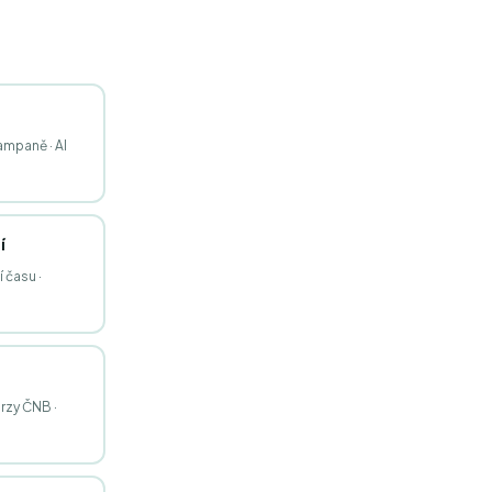
ampaně · AI
í
 času ·
urzy ČNB ·