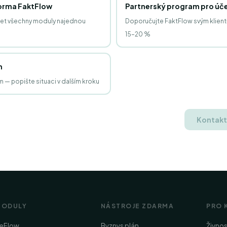
forma FaktFlow
Partnerský program pro úče
et všechny moduly najednou
Doporučujte FaktFlow svým klien
15–20 %
m
 — popište situaci v dalším kroku
Kontakt
MODULY
NÁSTROJE ZDARMA
PRO 
eFlow
Byznys plán
Živno