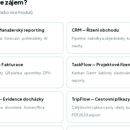
e zájem?
 nebo více modulů.
Manažerský reporting
CRM — Řízení obchodu
 · forecast · pohledávky · AI
Pipeline · nabídky a objednávky · k
návrhy
— Fakturace
TaskFlow — Projektové řízen
y · QR platba · upomínky · DPH
Kanban · Gantt · šablony · sledování
reporty
— Evidence docházky
TripFlow — Cestovní příkazy
a · dovolené · homeoffice ·
Celý životní cyklus cesty · diety · k
PDF/XLSX export